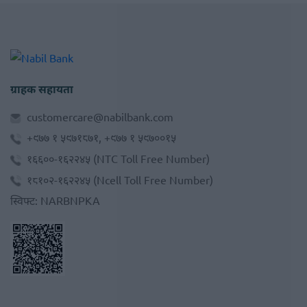
ग्राहक सहायता
customercare@nabilbank.com
+९७७ १ ५९७१८७१, +९७७ १ ५९७००१५
१६६००-१६२२४५
(NTC Toll Free Number)
१८१०२-१६२२४५
(Ncell Toll Free Number)
स्विफ्ट
:
NARBNPKA