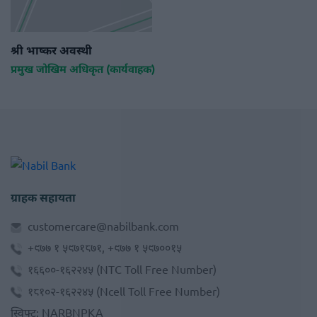
श्री भाष्कर अवस्थी
प्रमुख जोखिम अधिकृत (कार्यवाहक)
ग्राहक सहायता
customercare@nabilbank.com
+९७७ १ ५९७१८७१, +९७७ १ ५९७००१५
१६६००-१६२२४५
(NTC Toll Free Number)
१८१०२-१६२२४५
(Ncell Toll Free Number)
स्विफ्ट
:
NARBNPKA