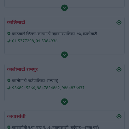
कालिमाटी
काठमाडौं जिल्ला, काठमाडौं महानगरपालिका- १३, कालीमाटी
01-5377298
,
01-5384936
कालीमाटी रामपुर
कालीमाटी गाउँपालिका–सल्यान)
9868915266
,
9847824862
,
9864836437
कावासोती
कावासोती न.पा. वडा नं. ०३, नवलपरासी (बर्दघाट—सुस्ता पूर्व)