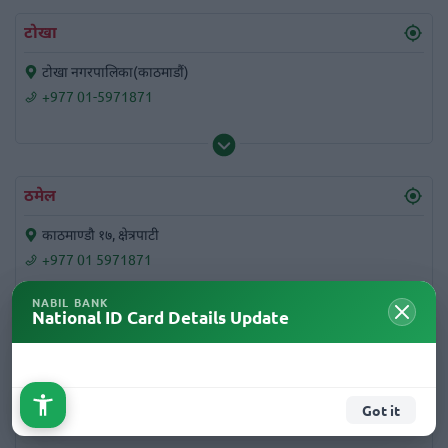
टोखा
टोखा नगरपालिका(काठमाडौं)
+977 01-5971871
ठमेल
काठमाण्डौ १७, क्षेत्रपाटी
+977 01 5971871
NABIL BANK
National ID Card Details Update
ठिमी
मध्यपुरथिमि ०७, भक्तपुर
Got it
01-6634230