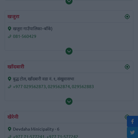
खजुरा
खजुरा गाउँपालिका–बाँके)
081-560429
खाँदबारी
बुद्ध टोल, खाँदबारी वडा नं. १, संखुवासभा
+977 029562873
,
029562874
,
029562883
खैरेनी
Devdaha Minicipality - 6
+977 71-577241
,
+977 71-577242