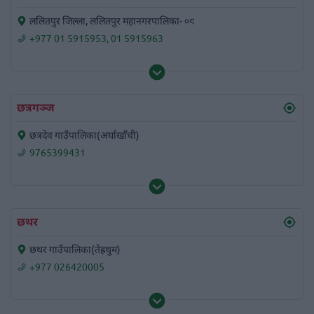
ललितपुर जिल्ला, ललितपुर महानगरपालिका- ०९
+977 01 5915953
,
01 5915963
छत्रगञ्ज
छत्रदेव गाउँपालिका(अर्घाखाँची)
9765399431
छथर
छथर गाउँपालिका(तेह्रथुम)
+977 026420005