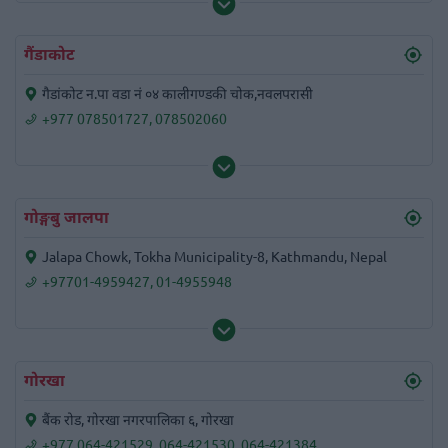
गैंडाकोट
गैडांकोट न.पा वडा नं ०४ कालीगण्डकी चोक,नवलपरासी
+977 078501727
,
078502060
गोङ्गबु जालपा
Jalapa Chowk, Tokha Municipality-8, Kathmandu, Nepal
+97701-4959427
,
01-4955948
गोरखा
बैंक रोड, गोरखा नगरपालिका ६, गोरखा
+977 064-421529
,
064-421530
,
064-421384