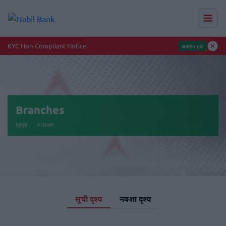
नबिल बैंकका ग्र
Branches
गृहपृष्ठ
शाखाहरू
सूची दृश्य
नक्शा दृश्य